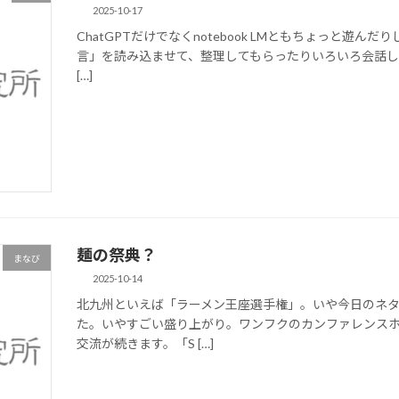
2025-10-17
ChatGPTだけでなくnotebook LMともちょっと遊んだ
言」を読み込ませて、整理してもらったりいろいろ会話
[…]
麺の祭典？
まなび
2025-10-14
北九州といえば「ラーメン王座選手権」。いや今日のネタは
た。いやすごい盛り上がり。ワンフクのカンファレンス
交流が続きます。「S […]