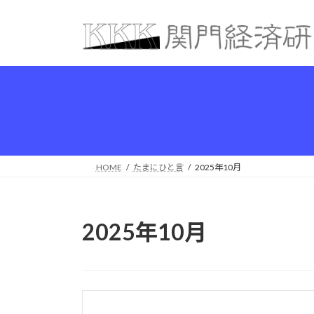
コ
ナ
ン
ビ
テ
ゲ
ン
ー
ツ
シ
へ
ョ
ス
ン
キ
に
ッ
移
プ
動
HOME
たまにひと言
2025年10月
2025年10月