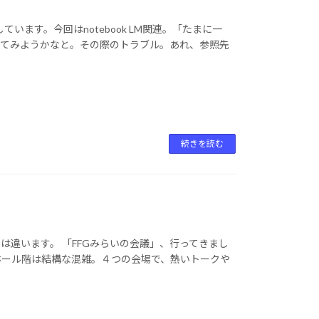
りしています。今回はnotebook LM関連。「たまに一
してみようかなと。その際のトラブル。あれ、参照先
続きを読む
違います。 「FFGみらいの会議」、行ってきまし
ホール階は結構な混雑。４つの会場で、熱いトークや