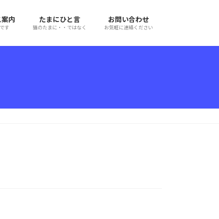
ス案内
たまにひと言
お問い合わせ
です
猫のたまに・・ではなく
お気軽に連絡ください