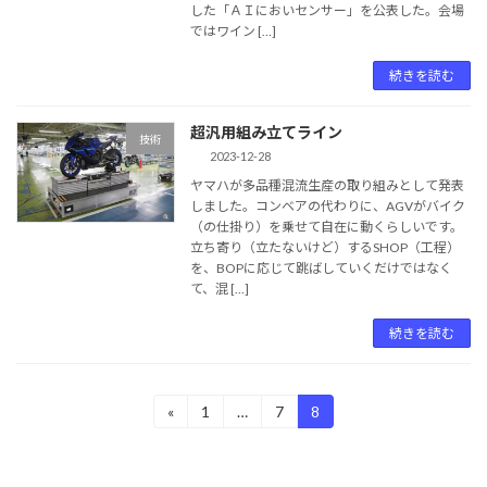
した「ＡＩにおいセンサー」を公表した。会場
ではワイン […]
続きを読む
超汎用組み立てライン
技術
2023-12-28
ヤマハが多品種混流生産の取り組みとして発表
しました。コンベアの代わりに、AGVがバイク
（の仕掛り）を乗せて自在に動くらしいです。
立ち寄り（立たないけど）するSHOP（工程）
を、BOPに応じて跳ばしていくだけではなく
て、混 […]
続きを読む
投
«
1
…
7
8
固
固
固
定
定
定
稿
ペ
ペ
ペ
ー
ー
ー
の