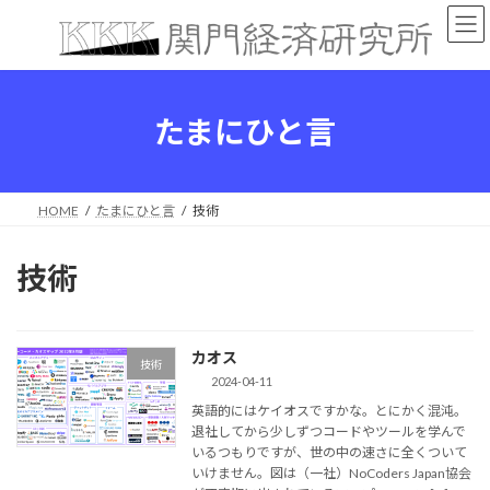
コ
ナ
ン
ビ
テ
ゲ
ン
ー
ツ
シ
へ
ョ
たまにひと言
ス
ン
キ
に
ッ
移
プ
動
HOME
たまにひと言
技術
技術
カオス
技術
2024-04-11
英語的にはケイオスですかな。とにかく混沌。
退社してから少しずつコードやツールを学んで
いるつもりですが、世の中の速さに全くついて
いけません。図は（一社）NoCoders Japan協会