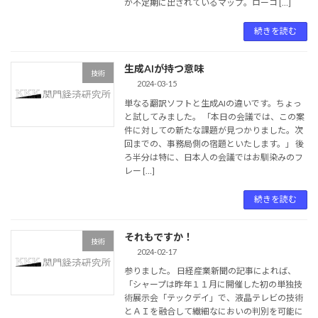
が不定期に出されているマップ。ローコ […]
続きを読む
生成AIが持つ意味
技術
2024-03-15
単なる翻訳ソフトと生成AIの違いです。ちょっ
と試してみました。 「本日の会議では、この案
件に対しての新たな課題が見つかりました。次
回までの、事務局側の宿題といたします。」 後
ろ半分は特に、日本人の会議ではお馴染みのフ
レー […]
続きを読む
それもですか！
技術
2024-02-17
参りました。 日経産業新聞の記事によれば、
「シャープは昨年１１月に開催した初の単独技
術展示会「テックデイ」で、液晶テレビの技術
とＡＩを融合して繊細なにおいの判別を可能に