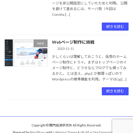
ージを非公開設定にしていたためと判明。 公開
を避けて進めるには、サーバ側（今回は
Conoha […]
続きを読む
Webページ制作に挑戦
WEB
2023-11-11
少しくらいは理解しておこうと、仮想のホーム
ページ制作にトライ。まずはトップページのイ
メージ制作と、どうせならブログでも綴ってみ
るかと。 とは言え、phpとか無理っぽいので
Wordpressの標準機能を利用。テーマはLig […]
続きを読む
Copyright © 関門経済研究所 All Rights Reserved.
Powered by
WordPress
with
Lightning Theme
&
VK All in One Expansion Unit