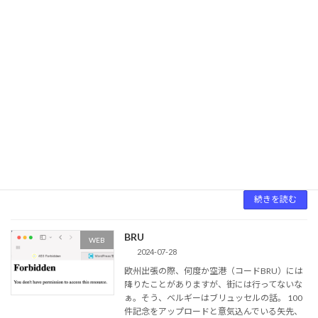
6/26以降急増。バズったか？の話は以前使 […]
続きを読む
「脆弱性診断結果のご案内」
WEB
2024-09-04
HPを制作して10か月くらいになりますが、
ConoHa WINGから脆弱性診断サービスの結果
が送られてきました。 タイトルの「脆弱性診断
結果のご案内」だけ見て一瞬ドキッ！頼んでな
いし、なんかトラブル発生？ 中身を見てみる
[…]
続きを読む
BRU
WEB
2024-07-28
欧州出張の際、何度か空港（コードBRU）には
降りたことがありますが、街には行ってないな
ぁ。そう、ベルギーはブリュッセルの話。 100
件記念をアップロードと意気込んでいる矢先、