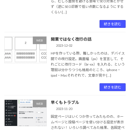
ら、むしろ面倒を避ける意味でSEO対策とかせ
ず（逆にSEO診断で低い点数になるようにする
くらい […]
続きを読む
開業ではなく改行の話
WEB
2023-12-02
HPを作っている際、難しかったのは、デバイス
間での改行設定。画面幅（px）を宣言して、そ
れごとに改行コード（br-xx）を入れる、という
理屈は分かりつつも結局のところ、iphone・
ipad・Macそれぞれで、文章が見や […]
続きを読む
早くもトラブル
WEB
2023-11-20
固定ページはいくつか作ってみたものの、ホー
ムページと投稿ページを使い分ける設定が表示
されない！ いろいろ調べてみた結果、各固定ペ