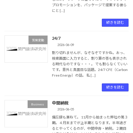
プロモーションを、パッケージで提案する彼ら
にと […]
続きを読む
24/7
気候変動
2026-06-09
割り切れませんが、なぞなぞですかね。おっ、
検索画面に入力すると、割り算の答も表示され
る時代なのですな・・・。 でも割らなくていい
です。意外と真面目な話題。24/7 CFE（Carbon
Free Energy）の話。 私 […]
続きを読む
中間納税
Business
2026-06-05
備忘録も兼ねて。 11月から始まった弊社の第３
期。４月末までが上半期となります。半年過ぎ
るとやってくるのが、中間申告・納税。２期目