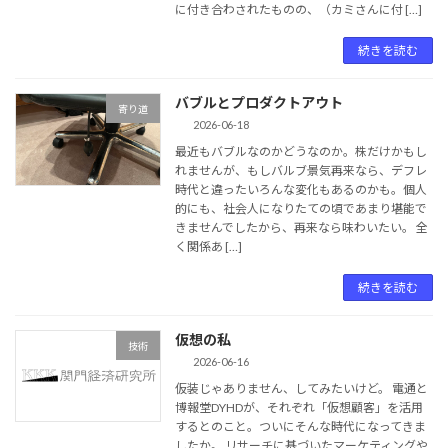
に付き合わされたものの、（カミさんに付 […]
続きを読む
バブルとプロダクトアウト
寄り道
2026-06-18
最近もバブルなのかどうなのか。株だけかもし
れませんが、もしバルブ景気再来なら、デフレ
時代と違ったいろんな変化もあるのかも。個人
的にも、社会人になりたての頃であまり堪能で
きませんでしたから、再来なら味わいたい。 全
く関係あ […]
続きを読む
仮想の私
技術
2026-06-16
仮装じゃありません、してみたいけど。 電通と
博報堂DYHDが、それぞれ「仮想顧客」を活用
するとのこと。ついにそんな時代になってきま
したか。 リサーチに基づいたマーケティングや