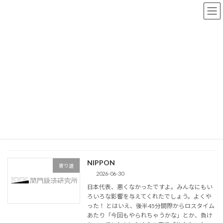
コ
ナ
ン
ビ
テ
ゲ
ン
ー
ツ
シ
へ
ョ
たまにひと言
ス
ン
キ
に
ッ
移
プ
動
HOME
たまにひと言
2026年6月
2026年6月
NIPPON
寄り道
2026-06-30
日本代表、悪くなかったですよ。みんなにもい
ろいろな影響を与えてくれたでしょう。よくや
った！ とはいえ、後半45分間際からロスタイム
あたり「今回もやられちゃうかな」とか、負け