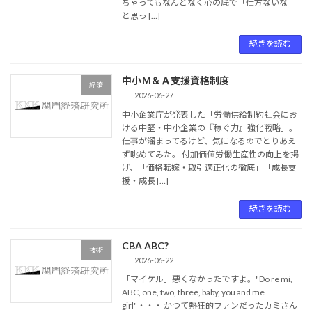
ちゃってもなんとなく心の底で「仕方ないな」
と思っ […]
続きを読む
中小Ｍ＆Ａ支援資格制度
経済
2026-06-27
中小企業庁が発表した「労働供給制約社会にお
ける中堅・中小企業の『稼ぐ力』強化戦略」。
仕事が溜まってるけど、気になるのでとりあえ
ず眺めてみた。 付加価値労働生産性の向上を掲
げ、「価格転嫁・取引適正化の徹底」「成長支
援・成長 […]
続きを読む
CBA ABC?
技術
2026-06-22
「マイケル」悪くなかったですよ。"Do re mi,
ABC, one, two, three, baby, you and me
girl"・・・ かつて熱狂的ファンだったカミさん