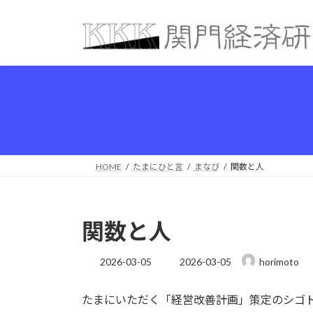
コ
ナ
ン
ビ
テ
ゲ
ン
ー
ツ
シ
へ
ョ
ス
ン
キ
に
ッ
移
プ
動
HOME
たまにひと言
まなび
関数と人
関数と人
最
2026-03-05
2026-03-05
horimoto
終
更
たまにいただく「経営改善計画」策定のシゴ
新